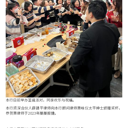
本行日前举办圣诞派对，同享欢乐与祝福。
本行资深合伙人薛建平律师向本行顾问律师萧咏仪太平绅士颁赠奖杯，
恭贺萧律师于2023年屡屡报捷。