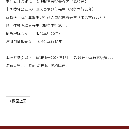
本行公开答谢以下长期服务奖得奖者之忠诚服务：
中国委托公证人行政人员罗兆创先生（服务本行35年）
业权转让及产业继承部行政人员梁荣辉先生（服务本行35年）
顾问律师陈维良先生（服务本行30年）
秘书程咏芳女士（服务本行20年）
注册部邱敏妮女士（服务本行15年）
本行并恭贺以下三位律师于2024年1月1日起晋升为本行高级律师：
陈燕思律师、罗丽萍律师、廖柏匡律师
< 返回上页