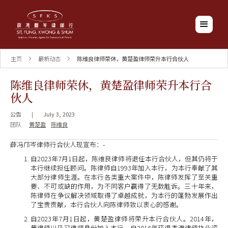
主页
最新动态
陈维良律师荣休，黄楚盈律师荣升本行合伙人
陈维良律师荣休，黄楚盈律师荣升本行合
伙人
公告
|
July 3, 2023
团队
黄楚盈
陈维良
薛冯邝岑律师行合伙人现宣布：-
自2023年7月1日起，陈维良律师将退任本行合伙人，但其仍将于
本行继续担任顾问。陈律师自1993年加入本行，为本行奉献了其
大部分律师生涯。在本行各类重大案件中，陈律师发挥了至关重
要、不可或缺的作用，为不同客户赢得了无数胜诉。三十年来，
陈律师在争议解决领域取得了卓越成就，为本行的蓬勃发展作出
了宝贵贡献，本行合伙人向陈律师致以衷心的感谢。
自2023年7月1日起，黄楚盈律师将荣升本行合伙人。2014年，
黄律师以见习律师身份加入本行。自2016年获得香港律师执业资