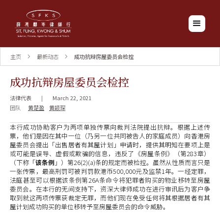
主页
最新动态
成功抗辩房屋委员会检控
成功抗辩房屋委员会检控
法律代表
|
March 22, 2021
团队
黄楚盈
黄颖琛
本行成功协助客户为两项单独传票向裁判法院提出抗辩。根据上述传
票，他们是因在其中一位（乃另一位共同被告人的家庭成员）向香港房
屋委员会提出「出售居者有其屋计划」申请时，提供其明知在要项上是
或可能是误导、虚假或欺骗的信息，违反了《房屋条例》（第283章）
（下称「
该条例
」）第26(2)(a)条的规定而被检控。虽然从性质而言只是
一张传票，最高刑罚可被判罚款港币500,000元及监禁1年。一经定罪，
法庭甚至可以根据该条例第26A条命令将犯罪者购买的物业移转至房屋
委员会。在本行的无间支持下，资深大律师成功在进行审讯后为客户争
取到就这两项传票获裁定无罪，而他们现在免受任何将其根据居者有其
屋计划成功购买的单位移转予至房屋委员会的命令威胁。