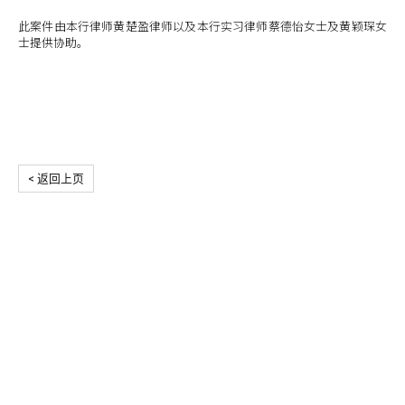
此案件由本行律师黄楚盈律师以及本行实习律师蔡德怡女士及黄颖琛女
士提供协助。
< 返回上页