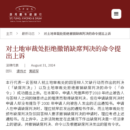
主页
最新动态
对土地审裁处拒绝撤销缺席判决的命令提出上诉
对土地审裁处拒绝撤销缺席判决的命令提
出上诉
法律代表
|
August 31, 2024
团队
谭伟才
黄颖琛
本行代表一名答辩人就土地审裁处的因答辩人欠缺行动而作出的判决
（「缺席判决」）以及土地审裁处拒绝撤销缺席判决的命令（「命
令」）成功提出上诉。在本案中，申请人凭借声称于2018 年终止被告人
与答辩人之间的随意终止的租赁而取得缺席判决，但在申请缺席判决时
申请人却没有提及于 2008 年申请人向被告人发出的迁出通知书。申请
人在申请缺席判决时，理应就早前发出的通知书作诉，而土地审裁处在
颁布缺席判决及驳回答辩人要求撤销缺席判决的申请时，理应考虑上述
通知书。在上诉中，上诉法院裁定在此情况下作出缺席判决是一项法律
上的错误，并撤销缺席判决、命令以及根据缺席判决发出的管有令状。