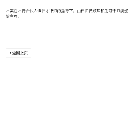
本案在本行合伙人谭伟才律师的指导下，由律师黄颖琛和见习律师虞淑
怡主理。
< 返回上页