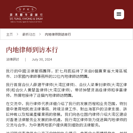
主页
最新动态
内地律师到访本行
内地律师到访本行
法律研讨
|
July 30, 2024
我行的中國法律服務團隊，於七月底招待了來自6個廣東省大灣區城
市、19家國內律師事務所的22位內地律師訪問團。
我行首席合伙人薛建平律师(大湾区律师)、合伙人梁秉钊律师(大湾区律
师)和合伙人黄楚盈律师(大湾区律师)，带领钟慧贤高级律师和李嘉律
师，热情地接待了這個內地律師訪問團。
在交流中，我行律师代表详细介绍了我行的发展历程和业务范围，特別
是中港兩地民商法律事務、跨境法律工作、對出海客戶的法律支援、訴
訟仲裁以及知識產權業務的發展。我们向各位国内律师介绍大湾区建设
对香港法律服务业发展的新机遇，我行湾区律师致力促进與内地律师的
交流与合作，为中港两地客户提供周到细致的法律服务。