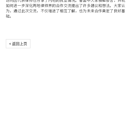
访问团代表律师也分享了内地的执业情况。會面中大家積極發言，并就
如何进一步深化两地律师界的合作交流提出了许多建议和想法。大家认
为，通过此次交流，不仅增进了相互了解，也为未来合作奠定了良好基
础。
< 返回上页