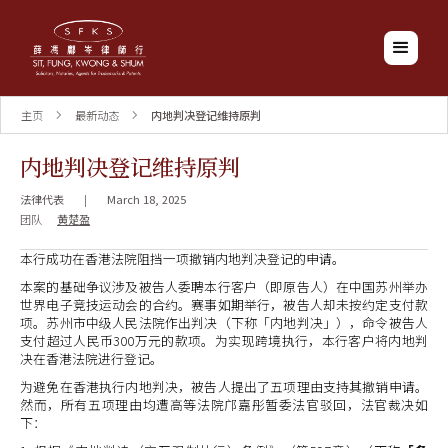
主页
最新动态
内地判决登记维持原判
内地判决登记维持原判
法律代表
|
March 18, 2025
团队
黄楚盈
本行成功在香港法院阻挡一项撤销内地判决登记的申请。
本案的基础争议涉及被告人委聘本行客户（即原告人）在中国苏州举办
世界电子竞技运动会的合约。赛事如期举行，被告人却未按约定支付款
项。苏州市中级人民法院作出判决（下称「内地判决」），命令被告人
支付超过人民币300万元的款项。为实现跨境执行，本行客户将内地判
决在香港法院进行登记。
为避免在香港执行内地判决，被告人提出了五项理由支持其撤销申请。
然而，所有五项理由均遭高等法院邝嘉彤暂委法官驳回，法官裁决如
下：