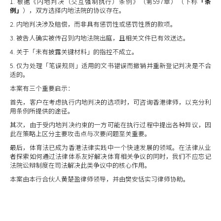
1. 根据《内地判决（交互强制执行）条例》（第597章）（下称
「条
例」
），双方选择内地法院的协议存在。
2. 内地判决涉及赔偿，而非具有惩罚性或惩罚性质的款项。
3. 被告人确实被传召到内地法院出庭，且相关文件已有效送达。
4. 关于「未有披露关键材料」的指控不成立。
5. 仅为处理「笔误规则」适用的文书错误而撤销并重新登记判决是不合
适的。
本案有三个重要启示：
首先，客户在考虑执行内地判决的选项时，可咨询香港律师，以充分利
用条例所提供的途径。
其次，由于受内地判决约束的一方可能在执行过程中提出各种异议，因
此在策略上区分主要攻击点与次要问题至关重要。
最后，体育法已成为香港法律实践中一个快速发展的领域。在法律从业
者探索如何通过法律体系友好解决体育相关争议的同时，我们不应忘记
法院讼辩制度在司法解决此类争议中的核心作用。
本案由本行合伙人黄楚盈律师领导，并由樊安恬实习律师协助。