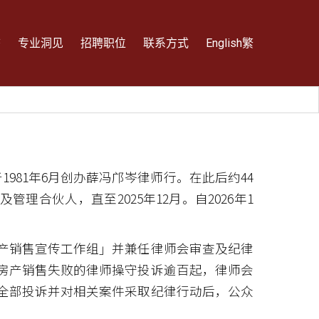
态
专业洞见
招聘职位
联系方式
English
繁
1981年6月创办薛冯邝岑律师行。在此后约44
合伙人，直至2025年12月。自2026年1
产销售宣传工作组」并兼任律师会审查及纪律
房产销售失败的律师操守投诉逾百起，律师会
全部投诉并对相关案件采取纪律行动后，公众