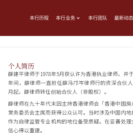
本行历程
本行业务
本行团队
最新动
个人简历
薛建平律师于1978年5月获认许为香港执业律师，并于
年间，薛律师一直担任薛冯邝岑律师行的资深合伙人及管理
月起，薛律师转任创始合伙人（非股权）。
薛律师在九十年代末因主持香港律师会「香港中国房
常务委员会主席而获得公众认可。当时涉及中国内地
作为自律监管专业机构的地位备受质疑。在妥善处理
信心得以重建。