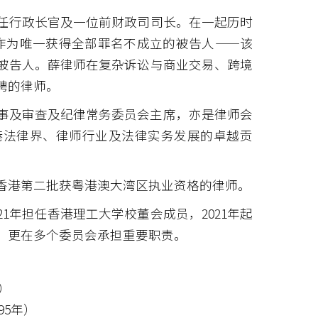
任行政长官及一位前财政司司长。在一起历时
商作为唯一获得全部罪名不成立的被告人——该
被告人。薛律师在复杂诉讼与商业交易、跨境
聘的律师。
会理事及审查及纪律常务委员会主席，亦是律师会
港法律界、律师行业及法律实务发展的卓越贡
。
香港第二批获粤港澳大湾区执业资格的律师。
21年担任香港理工大学校董会成员，2021年起
，更在多个委员会承担重要职责。
月）
95年）