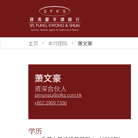
主页
本行团队
萧文豪
萧文豪
资深合伙人
simonsiu@sfks.com.hk
+852 2909 7336
学历