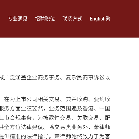
态
专业洞见
招聘职位
联系方式
English
繁
领域广泛涵盖企业商务事务、复杂民商事诉讼以
，在为上市公司相关交易、兼并收购、要约收
服务方面业绩斐然，业务范围遍及香港、中国
上市合规事务，为披露性交易、关联交易、配
供全方位法律建议。除交易类业务外，萧律师
提供精准的法律指导。萧律师始终致力于为客