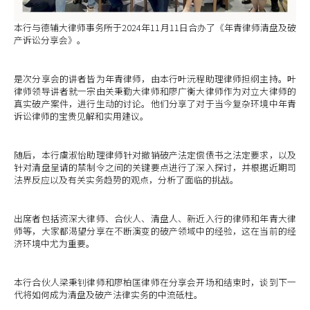
本行与德辅大律师事务所于2024年11月11日合办了《年青律师清盘及破
产诉讼分享会》。
是次分享会的讲者皆为年青律师，由本行叶沅程助理律师担纲主持。叶
律师领导讲者就一宗由关秉勤大律师和廖广衡大律师作为对立大律师的
真实破产案件，进行生动的讨论。他们分享了对于当今复杂环境中年青
诉讼律师的宝贵见解和实用建议。
随后，本行虞淑怡助理律师针对撤销破产法定偿债书之法定要求，以及
针对清盘呈请的禁制令之间的关键要点进行了深入探讨，并根据近期司
法界反应以及有关实务趋势的观点，分析了面临的挑战。
出席者包括资深大律师、合伙人、清盘人、新近入行的律师和年青大律
师等，大家都渴望分享在不断演变的破产领域中的经验，这在当前的经
济环境中尤为重要。
本行合伙人梁秉钊律师和廖柏匡律师在分享会开场和结束时，谈到下一
代将如何成为清盘及破产法律实务的中流砥柱。