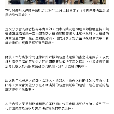
本行與德輔大律師事務所於2024年11月11日合辦了《年青律師清盤及破
產訴訟分享會》。
是次分享會的講者皆為年青律師，由本行葉沅程助理律師擔綱主持。葉
律師領導講者就一宗由關秉勤大律師和廖廣衡大律師作為對立大律師的
真實破產案件，進行生動的討論。他們分享了對於當今複雜環境中年青
訴訟律師的寶貴見解和實用建議。
隨後，本行虞淑怡助理律師針對撤銷破產法定償債書之法定要求，以及
針對清盤呈請的禁制令之間的關鍵要點進行了深入探討，並根據近期司
法界反應以及有關實務趨勢的觀點，分析了面臨的挑戰。
出席者包括資深大律師、合夥人、清盤人、新近入行的律師和年青大律
師等，大家都渴望分享在不斷演變的破產領域中的經驗，這在當前的經
濟環境中尤為重要。
本行合夥人梁秉釗律師和廖柏匡律師在分享會開場和結束時，談到下一
代將如何成為清盤及破產法律實務的中流砥柱。