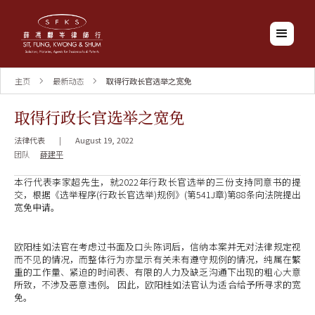
主页
最新动态
取得行政长官选举之宽免
取得行政长官选举之宽免
法律代表
|
August 19, 2022
团队
薛建平
本行代表李家超先生，就2022年行政长官选举的三份支持同意书的提
交，根据《选举程序(行政长官选举)规例》(第541J章)第88条向法院提出
宽免申请。
欧阳桂如法官在考虑过书面及口头陈词后，信纳本案并无对法律规定视
而不见的情况，而整体行为亦显示有关未有遵守规例的情况，纯属在繁
重的工作量、紧迫的时间表、有限的人力及缺乏沟通下出现的粗心大意
所致，不涉及恶意违例。 因此，欧阳桂如法官认为适合给予所寻求的宽
免。