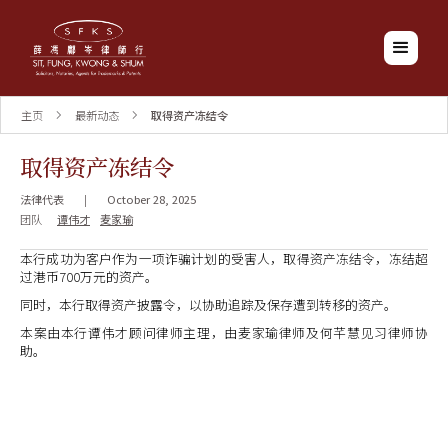
主页
最新动态
取得资产冻结令
取得资产冻结令
法律代表
|
October 28, 2025
团队
谭伟才
麦家瑜
本行成功为客户作为一项诈骗计划的受害人，取得资产冻结令，冻结超
过港币700万元的资产。
同时，本行取得资产披露令，以协助追踪及保存遭到转移的资产。
本案由本行谭伟才顾问律师主理，由麦家瑜律师及何芊慧见习律师协
助。