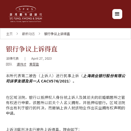
主页
最新动态
银行争议上诉得直
银行争议上诉得直
法律代表
|
April 27, 2023
团队
谭伟才
黄楚盈
本所代表第二被告（上诉人）进行民事上诉（
上海商业银行股份有限公
司诉李友德及另一人
CACV576/2021
）。
在区域法院，银行以抵押权人身份就上诉人及其前夫的前婚姻居所之管
有权进行申索，该居所以前夫个人名义拥有，并抵押给银行。区域法院
作出有利于银行的判决，而撤销上诉人就该物业作出实益拥有权声明的
申请。
上诉法庭判决本行被告上诉得直，理由如下：