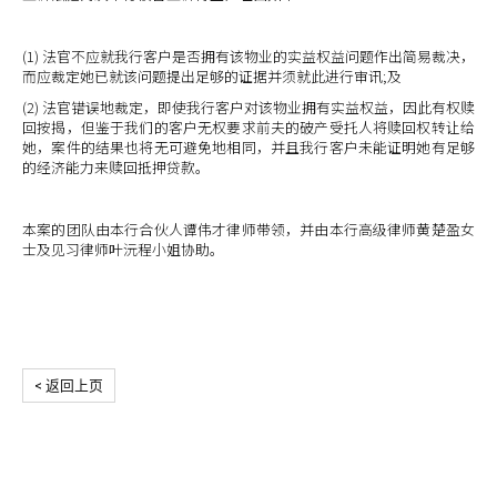
(1) 法官不应就我行客户是否拥有该物业的实益权益问题作出简易裁决，
而应裁定她已就该问题提出足够的证据并须就此进行审讯;及
(2) 法官错误地裁定，即使我行客户对该物业拥有实益权益，因此有权赎
回按揭，但鉴于我们的客户无权要求前夫的破产受托人将赎回权转让给
她，案件的结果也将无可避免地相同，并且我行客户未能证明她有足够
的经济能力来赎回抵押贷款。
本案的团队由本行合伙人谭伟才律师带领，并由本行高级律师黄楚盈女
士及见习律师叶沅程小姐协助。
< 返回上页