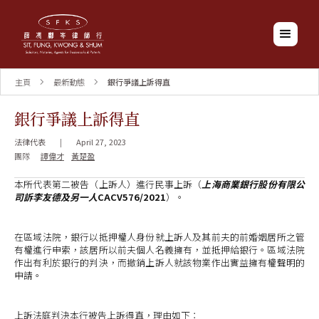
主頁
最新動態
銀行爭議上訴得直
銀行爭議上訴得直
法律代表
|
April 27, 2023
團隊
譚偉才
黃楚盈
本所代表第二被告（上訴人）進行民事上訴（
上海商業銀行股份有限公
司訴李友德及另一人
CACV576/2021
）。
在區域法院，銀行以抵押權人身份就上訴人及其前夫的前婚姻居所之管
有權進行申索，該居所以前夫個人名義擁有，並抵押給銀行。區域法院
作出有利於銀行的判決，而撤銷上訴人就該物業作出實益擁有權聲明的
申請。
上訴法庭判決本行被告上訴得直，理由如下：