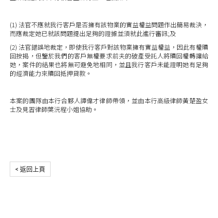
(1) 法官不應就我行客戶是否擁有該物業的實益權益問題作出簡易裁決，
而應裁定她已就該問題提出足夠的證據並須就此進行審訊;及
(2) 法官錯誤地裁定，即使我行客戶對該物業擁有實益權益，因此有權贖
回按揭，但鑒於我們的客戶無權要求前夫的破產受託人將贖回權轉讓給
她，案件的結果也將無可避免地相同，並且我行客戶未能證明她有足夠
的經濟能力來贖回抵押貸款。
本案的團隊由本行合夥人譚偉才律師帶領，並由本行高級律師黃楚盈女
士及見習律師葉沅程小姐協助。
< 返回上頁