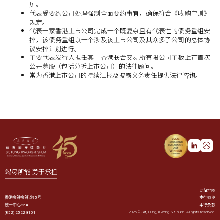
见。
代表受要约公司处理强制全面要约事宜，确保符合《收购守则》
规定。
代表一家香港上市公司完成一个既复杂且有代表性的债务重组安
排，该债务重组以一个涉及该上市公司及其众多子公司的总体协
议安排计划进行。
主要代表发行人担任其于香港联合交易所有限公司主板上市首次
公开募股（包括分拆上市公司）的法律顾问。
常为香港上市公司的持续汇报及披露义务责任提供法律咨询。
竭尽所能 勇于承担
网站地图
本行概览
香港金钟金钟道95号
本行条款
统一中心25A
2026 © Sit, Fung, Kwong & Shum. All rights reserved.
(852) 2522 8101