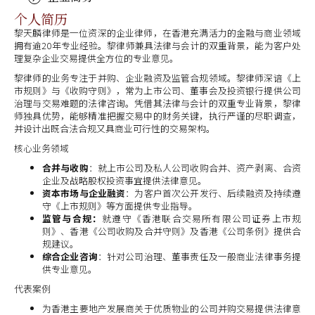
个人简历
黎天麟律师是一位资深的企业律师，在香港充满活力的金融与商业领域
拥有逾20年专业经验。黎律师兼具法律与会计的双重背景，能为客户处
理复杂企业交易提供全方位的专业意见。
黎律师的业务专注于并购、企业融资及监管合规领域。黎律师深谙《上
市规则》与《收购守则》，常为上市公司、董事会及投资银行提供公司
治理与交易难题的法律咨询。凭借其法律与会计的双重专业背景，黎律
师独具优势，能够精准把握交易中的财务关键，执行严谨的尽职调查，
并设计出既合法合规又具商业可行性的交易架构。
核心业务领域
合并与收购
：就上市公司及私人公司收购合并、资产剥离、合资
企业及战略股权投资事宜提供法律意见。
资本市场与企业融资
：为客户首次公开发行、后续融资及持续遵
守《上市规则》等方面提供专业指导。
监管与合规：
就遵守《香港联合交易所有限公司证券上市规
则》、香港《公司收购及合并守则》及香港《公司条例》提供合
规建议。
综合企业咨询
：针对公司治理、董事责任及一般商业法律事务提
供专业意见。
代表案例
为香港主要地产发展商关于优质物业的公司并购交易提供法律意