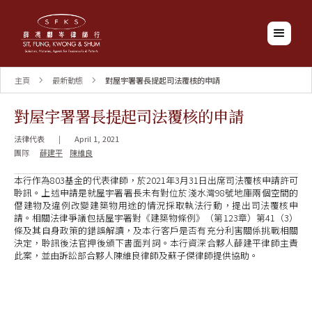
主頁
最新動態
對屋宇署署長提起司法覆核的申請
對屋宇署署長提起司法覆核的申請
法律代表
|
April 1, 2021
團隊
薛建平
陳維良
本行作為803基金的代表律師，於2021年3月31日出席司法覆核申請許可
聆訊。上述申請是就屋宇署署長未有對位於淺水灣98號地庫兩個空間的
僭建物及違例改變建築物用途的情況採取執法行動，提出司法覆核申
請。相關法律爭議包括屋宇署對《建築物條例》（第123章）第41（3）
條及其自身政策的錯誤解讀，及本行客戶是否有充分利害關係挑戰相關
決定，聆訊後法官押後頒下書面判詞。本行資深合夥人薛建平律師主責
此案，並由訴訟部合夥人陳維良律師及蘇子傑律師提供協助。