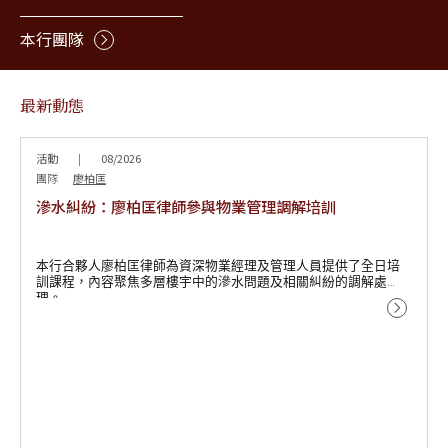
本行團隊
最新動態
活動
|
08/2026
團隊
廖柏匡
滲水糾紛：廖柏匡律師參與物業管理調解培訓
本行合夥人廖柏匡律師為資深物業經理及管理人員提供了全日培
訓課程，內容聚焦多層樓宇中的滲水問題及相關糾紛的調解處
理。
該培訓課程由香港司法機構與食物環境衛生署 (FEHD) 透過聯合調
解專線辦事處合辦，旨在確立與推廣替代爭議解決方式在鄰里糾
紛中的重要作用。
此課程亦是食物環境衛生署與屋宇署於2026年7月16日就私人樓宇
滲水調查實施新程序後，首批物業管理培訓課程之一。新程序包
括加快調查、擴大科技應用及加強檢控權力等內容。物業管理公
薛馮鄺岑律師行在處理各類物業及土地糾紛方面經驗豐富，涵蓋
司、業主及相關持份者均對新監管、法律及專業支援翹首以待。
滲水漏水、樓宇管理、租賃及物業轉讓爭議等範疇，期望能為客
戶提供切實可行的協助。