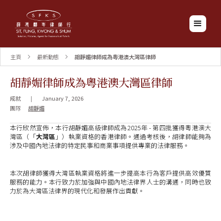
主頁
最新動態
胡靜媚律師成為粵港澳大灣區律師
胡靜媚律師成為粵港澳大灣區律師
成就
|
January 7, 2026
團隊
胡靜媚
本行欣然宣佈，本行胡靜媚高級律師成為2025年 - 第四批獲得粵港澳大
灣區（「
大灣區
」）執業資格的香港律師。通過考核後，胡律師能夠為
涉及中國內地法律的特定民事和商業事項提供專業的法律服務。
本次胡律師獲得大灣區執業資格將進一步提高本行為客戶提供高效優質
服務的能力。本行致力於加強與中國內地法律界人士的溝通，同時也致
力於為大灣區法律界的現代化和發展作出貢獻。