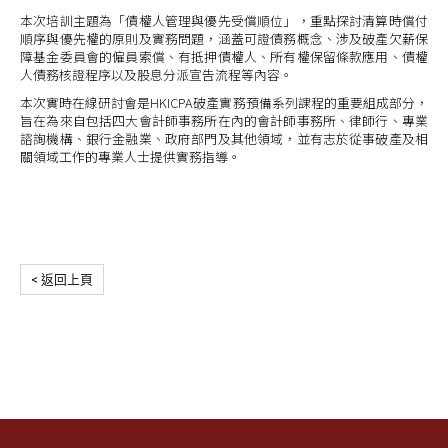
本次培訓主題為「債權人管理與優先受償順位」，重點探討清算時償付
順序與優先權的原則及實務問題，涵蓋可證債務概念、涉及破產欠薪保
障基金委員會的僱員索償、有抵押債權人、所有權保留條款應用、債權
人債務核證程序以及股息分派宣告流程等內容。
本次實時在線研討會是HKICPA破產實務預備系列課程的重要組成部分，
旨在為來自包括四大會計師事務所在內的會計師事務所、律師行、專業
諮詢機構、銀行金融業、政府部門及其他領域，並有志於從事破產及相
關領域工作的專業人士提供實務指導。
< 返回上頁