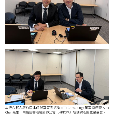
本行合夥人廖柏匡律師與富事高諮詢 (FTI Consulting) 董事總經理 Alex
Chan先生一同擔任香港會計師公會（HKICPA）培訓課程的主講嘉賓。