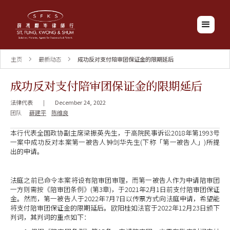
主页
最新动态
成功反对支付陪审团保证金的限期延后
成功反对支付陪审团保证金的限期延后
法律代表
|
December 24, 2022
团队
薛建平
陈维良
本行代表全国政协副主席梁振英先生，于高院民事诉讼2018年第1993号
一案中成功反对本案第一被告人钟剑华先生(下称「第一被告人」)所提
出的申请。
法庭之前已命令本案将设有陪审团审理，而第一被告人作为申请陪审团
一方则需按《陪审团条例》(第3章)，于2021年2月1日前支付陪审团保证
金。然而，第一被告人于2022年7月7日以传票方式向法庭申请，希望能
将支付陪审团保证金的限期延后。欧阳桂如法官于2022年12月23日颁下
判词，其判词的重点如下：