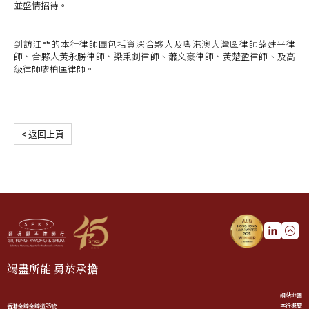
並盛情招待。
到訪江門的本行律師團包括資深合夥人及粵港澳大灣區律師薛建平律
師、合夥人黃永勝律師、梁秉釗律師、蕭文豪律師、黃楚盈律師、及高
級律師廖柏匡律師。
< 返回上頁
竭盡所能 勇於承擔
網站地圖
本行概覽
香港金鐘金鐘道95號