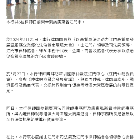
本行共6位律師日前榮幸到訪廣東省江門市。
於2024年3月21日，本行律師團參與《以高質量法治助力江門高質量發
展暨服務企業優化法治營商環境大會》，由江門市領導及司法局領導、
江門市律師協會、律師事務所代表、企業、商會及協會代表分享以法治
促進營商環境的方向及實踐經驗。
於3月22日，本行律師團拜訪深圳國際仲裁院江門中心（江門仲裁委員
會），參與《仲律銀商融合發展會議》，與國內仲裁、律師事務所、融
資銀行及僑商代表，交換跨界別合作促進粵港澳大灣區發展的前瞻性意
見。
同日，本行律師團參觀廣東法匠律師事務所及廣東弘新君睿律師事務
所，與內地律師就粵港澳大灣區龐大商業潛能、律師事務所長足發展以
至各法律執業範疇進行寶貴交流。
在此，本行衷心感謝由江門市司法局及江門市律師協會各領導悉心安排