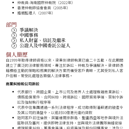
仲裁員-海南國際仲裁院（2022年）
香港仲裁師協會會員（2005年）
婚姻監禮人（2007年）
部門
爭議解決
中國事務
私人財富、信託及繼承
公證人及中國委託公証人
個人簡歷
自1999年取得律師資格以來，梁秉釗律師執業已逾二十五載，在此期間
建立了廣泛的法律服務領域，專注於訴訟、仲裁及爭議解決。梁律師憑
藉積極主動的策略和務實的解決方案而備受客戶青睞，尤其受到私人客
戶信賴，常受託處理各類個人法律事務。
商業糾紛和公司訴訟
代表銀行、跨國企業、上市公司及商界人士處理複雜商業訴訟、
債務追償案件、合同糾紛、跨境訴訟、國際貿易爭端、禁制令訴
訟及強制執行程序等
代表中信集團通過一系列法律程序，成功取得對潘蘇通的破產令
及其公司的清盤令，以追討80億港元違約貸款
陪同客戶前往倫敦、英屬維爾京群島、聖盧西亞等地參與境外法
庭聆訊及審判，提供即時法律支持，並與境外法律團隊無縫銜接
處理股東糾紛、董事會爭議、投資爭端及股份回購事宜；涉及公