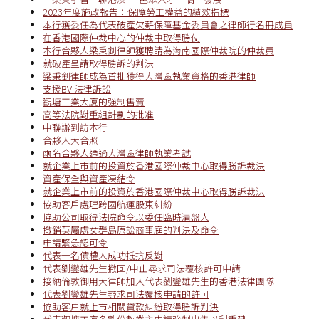
2023年度施政報告：保障勞工權益的績效指標
本行獲委任為代表破產欠薪保障基金委員會之律師行名冊成員
在香港國際仲裁中心的仲裁中取得勝仗
本行合夥人梁秉釗律師獲聘請為海南國際仲裁院的仲裁員
就破產呈請取得勝訴的判決
梁秉釗律師成為首批獲得大灣區執業資格的香港律師
支援BVI法律訴訟
觀塘工業大廈的強制售賣
高等法院對重組計劃的批准
中聯辦到訪本行
合夥人大合照
兩名合夥人通過大灣區律師執業考試
就企業上市前的投資於香港國際仲裁中心取得勝訴裁決
資產保全與資產凍結令
就企業上市前的投資於香港國際仲裁中心取得勝訴裁決
協助客戶處理跨國航運股東糾紛
協助公司取得法院命令以委任臨時清盤人
撤銷英屬處女群島原訟商事庭的判決及命令
申請緊急認可令
代表一名債權人成功抵抗反對
代表劉鑾雄先生撤回/中止尋求司法覆核許可申請
接納倫敦御用大律師加入代表劉鑾雄先生的香港法律團隊
代表劉鑾雄先生尋求司法覆核申請的許可
協助客户就上市相關貸款糾紛取得勝訴判決