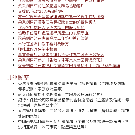
代表觀塘工廈多數份數業主申請強制出售以利重建
梁秉釗律師前往英屬處女群島協助客戶
支援BVI法庭23天審訊程序
於一宗醫務委員會紀律研訊中為一名醫生成功抗辯
梁秉釗律師獲委任為楊福娥女士的起訴監護人
代表客戶處理大型酒店項目的股東糾紛
協助多位客戶處理選舉所產生的後續事宜
梁秉釗律師在專業發展工作坊中進行演講
本行在國際仲裁中獲判為勝方
獲批准修改選舉申報表
蕭文豪律師及梁秉釗律師獲委任為中國委托公証人
梁秉釗律師參加《香港法律專業人士國情提高班》
梁秉釗律師在香港利民會舉辦的專業培訓工作坊中發表演講
其他資歷
香港專業保險經紀協會持續專業發展課程講者（主題涉及信託、
傳承規劃、家族辦公室等）
證券商協會培訓課程講者（主題涉及反洗錢合規）
銀行、保險公司及專業機構研討會特邀講者（主題涉及信託、傳
承規劃、家族辦公室等）
香港律師會講者（主題涉及遺囑、持久授權書、婚姻事務、精神
健康問題等）
中國內地律師事務所研討會講者（主題涉及訴訟與爭議解決、判
決相互執行、公司事務、破產與重組等）