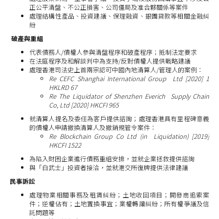
正公平清盤、不公正損害、公司僵局及准合夥關係等案件
處理結構性產品、投資建議、保理融資、銀團貸款等相關金融糾
紛
破產與重組
代表債務人/債權人參與清盤程序和破產程序；抵制法定要求
在法庭程序及和解談判中為支持/反對債權人提供戰略建議
處理香港司法史上首兩宗認可中國內地清算人/管理人的案例：
Re CEFC Shanghai International Group Ltd [2020] 1
HKLRD 67
Re The Liquidator of Shenzhen Everich Supply Chain
Co, Ltd [2020] HKCFI 965
就清算人提名及委任為客戶提供諮詢；處理香港具有里程碑意義
的債權人申請撤換清算人及撤銷規管令案件：
Re Blockchain Group Co Ltd (in Liquidation) [2019]
HKCFI 1522
為陷入財困企業進行債務重組安排，並就企業拯救提供諮詢
與「白武士」投資者接洽，並就港交所復牌提供法律建議
民事訴訟
處理物業相關事務及租賃糾紛；土地收回項目；開發商追索案
件；逆權佔有；土地置換事宜；業權轉讓糾紛；所有權爭議及信
託問題等