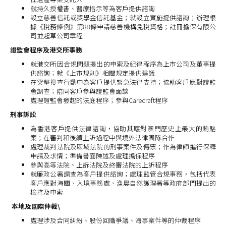
就持久授權書、醫療指示等為客戶提供諮詢
設立慈善信託或獎學金信託基金；就設立實施提供諮詢；辦理根
據《稅務條例》第88條申請慈善機構免稅資格；註冊擔保有限公
司並起草公司章程
證監會程序及港交所事務
就港交所因合規問題提出的申索及紀律程序為上市公司及董事提
供諮詢；就《上市規則》相關規定提供建議
在突擊搜查行動中為客戶提供緊急法律支持；協助客戶應對證監
會調查；陪同客戶參與證監會面談
處理證監會發起的法庭程序；參與Carecraft程序
刑事訴訟
為香港客戶提供法律諮詢，協助其應對澳門歷史上最大的賄賂
案；在審判和後續上訴過程中與境外法律團隊合作
處理裁判法院及區域法院的刑事案件及傳票；作為律師進行保釋
申請及求情；準備書面陳述及處理擔保程序
參與高等法院、上訴法院及終審法院的上訴程序
就廉政公署調查為客戶提供諮詢；處理監管合規事務，包括代表
客戶應對海關、入境事務處、漁農自然護理署等政府部門提出的
檢控及申索
本地及國際仲裁\
處理涉及合同糾紛、股份回購爭議、海事案件等的仲裁程序