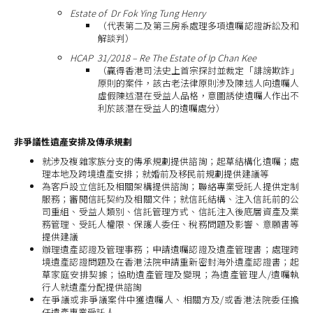
Estate of Dr Fok Ying Tung Henry
（代表第二及第三房系處理多項遺囑認證訴訟及和
解談判）
HCAP 31/2018 – Re The Estate of Ip Chan Kee
（贏得香港司法史上首宗探討並裁定「誹謗欺詐」
原則的案件，該古老法律原則涉及陳述人向遺囑人
虛假陳述潛在受益人品格，意圖誘使遺囑人作出不
利於該潛在受益人的遺囑處分）
非爭議性遺產安排及傳承規劃
就涉及複雜家族分支的傳承規劃提供諮詢；起草結構化遺囑；處
理本地及跨境遺產安排；就婚前及移民前規劃提供建議等
為客戶設立信託及相關架構提供諮詢；聯絡專業受託人提供定制
服務；審閱信託契約及相關文件；就信託結構、注入信託前的公
司重組、受益人類別、信託管理方式、信託注入後底層資產及業
務管理、受託人權限、保護人委任、稅務問題及影響、意願書等
提供建議
辦理遺產認證及管理事務；申請遺囑認證及遺產管理書；處理跨
境遺產認證問題及在香港法院申請重新密封海外遺產認證書；起
草家庭安排契據；協助遺產管理及變現；為遺產管理人/遺囑執
行人就遺產分配提供諮詢
在爭議或非爭議案件中獲遺囑人、相關方及/或香港法院委任擔
任遺產專業受託人