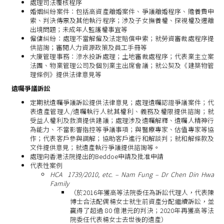
處理司法覆核程序
婚姻糾紛案件：包括高資產離婚案件、爭議離婚程序、贍養費申
索、判決傳票及其他執行程序；涉及子女撫養權、探視權及遷離
出境問題；未成年人監護權事宜等
僱傭糾紛：處理不當解僱及法定賠償申索；就勞資審裁處程序提
供諮詢；審閱人力資源政策及員工手冊等
大廈管理事務：滲水投訴處理；土地審裁處程序；代表業主立案
法團、物業管理公司及個別業主出席會議；就公契及《建築物管
理條例》提供法律意見等
遺囑爭議訴訟
定期就遺囑爭議訴訟提供法律意見；處理遺囑認證爭議案件；代
表遺產管理人/遺囑執行人就其權利、義務及權限提供諮詢；就
受益人權利及救濟提供建議；處理涉及遺囑解釋、遺囑人精神行
為能力、不當影響指控等爭議事項；與醫療專家、估值專家等協
作；代表客戶參與調解；協助客戶進行和解談判；就和解條款及
文件提供意見；就遺產執行爭議提供諮詢等。
處理向香港法院提出的Beddoe申請及批准申請
代表性案例
HCA 1739/2010, etc. – Nam Fung – Dr Chen Din Hwa
Family
（於2016年獲高等法院委任為訴訟代理人，代表陳
博士合法配偶楊女士就生前資產分配繼續訴訟，並
贏得了超過 80 億港元的判決；2020年再獲高等法
院委任代表楊女士去世後的遺產）