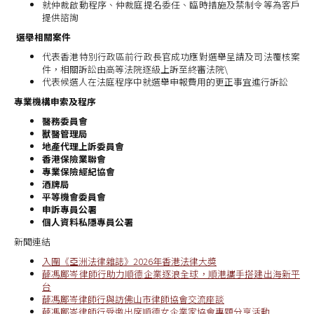
就仲裁啟動程序、仲裁庭提名委任、臨時措施及禁制令等為客戶
提供諮詢
選舉相關案件
代表香港特別行政區前行政長官成功應對選舉呈請及司法覆核案
件，相關訴訟由高等法院逐級上訴至終審法院\
代表候選人在法庭程序中就選舉申報費用的更正事宜進行訴訟
專業機構申索及程序
醫務委員會
獸醫管理局
地產代理上訴委員會
香港保險業聯會
專業保險經紀協會
酒牌局
平等機會委員會
申訴專員公署
個人資料私隱專員公署
新聞連結
入圍《亞洲法律雜誌》2026年香港法律大獎
薛馮鄺岑律師行助力順德企業逐浪全球，順港攜手搭建出海新平
台
薛馮鄺岑律師行與訪佛山市律師協會交流座談
薛馮鄺岑律師行受邀出席順德女企業家協會專題分享活動