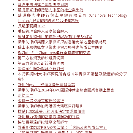
華潤集團法律合規部團隊到訪
薛馮鄺岑律師行助力中國內地企業出海
薛馮鄺岑律師行與玄星鏈有限公司 (Chainova Technology
Limited) 建立戰略聯盟的合作備忘錄
長期服務獎2025
委任管理合夥人及高級合夥人
度身定制特殊目的信託 傳承家族企業及財富
梁秉釗律師與蕭文豪律師探討香港商業地產發展格局
佛山市順德區女企業家協會及聯豐家族辦公室晚宴
與Cloth Fair Chambers進行卓有成效的交流
第三方融資及訴訟融資洞察
第三方融資及訴訟融資洞察
爭產案件勝訴與建立新判例
本行與德輔大律師事務所合辦《年青律師清盤及破產訴訟分享
會》
針對Physical 舒適堡提出清盤呈請
梁秉釗律師在2024年DVC國際仲裁座談會圓桌會議上發言
走訪江門
根據一般授權完成新股發行
梁秉釗律師參加粵港澳大灣區律師培訓
撤銷1,300萬美元的破產法定要求償債書
針對無力償債的富豪取得勝訴的判決
協助百慕達訴訟程序之禁訴令
梁秉釗律師於PIBA發表演講：「信託及家族辦公室」
“築巢引智”聯港澳 · 邑聚人才“僑”發展