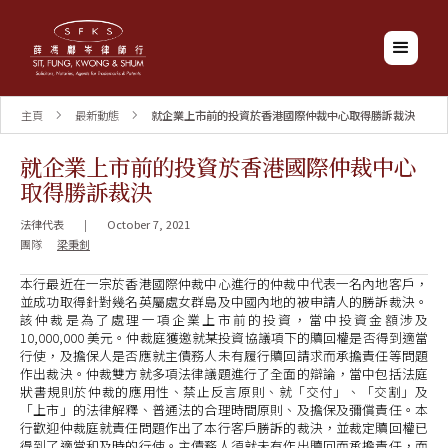
主頁
最新動態
就企業上市前的投資於香港國際仲裁中心取得勝訴裁決
就企業上市前的投資於香港國際仲裁中心
取得勝訴裁決
法律代表
|
October 7, 2021
團隊
梁秉釗
本行最近在一宗於香港國際仲裁中心進行的仲裁中代表一名內地客戶，
並成功取得針對幾名英屬處女群島及中國內地的被申請人的勝訴裁決。
該仲裁是為了處理一項企業上市前的投資，當中投資金額涉及
10,000,000 美元。仲裁庭獲邀就某投資協議項下的贖回權是否得到適當
行使，及擔保人是否應就主債務人未有履行贖回請求而承擔責任等問題
作出裁決。仲裁雙方就多項法律議題進行了全面的辯論，當中包括法庭
狀書規則於仲裁的應用性、禁止反言原則、就「交付」、「交割」及
「上市」的法律解釋、普通法的合理時間原則、及擔保及彌償責任。本
行歡迎仲裁庭就責任問題作出了本行客戶勝訴的裁決，並裁定贖回權已
得到了適當和及時的行使。主債務人須就未有作出贖回而承擔責任，而